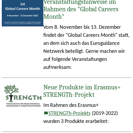
Veranstaltungshinweise im
Rahmen des "
Global Careers
Month
"
Vom 8. November bis 13. Dezember
findet der "
Global Careers Month
" statt,
an dem sich auch das Euroguidance
Netzwerk beteiligt. Gerne machen wir
auf folgende Veranstaltungen
aufmerksam:
Neue Produkte im Erasmus+
STRENGTh
-Projekt
Im Rahmen des Erasmus+
STRENGTh-Projekts
(2019-2022)
wurden 3 Produkte erarbeitet: