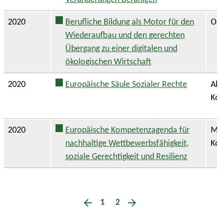
2020
Berufliche Bildung als Motor für den
Os
Wiederaufbau und den gerechten
Übergang zu einer digitalen und
ökologischen Wirtschaft
2020
Europäische Säule Sozialer Rechte
Ak
Ko
2020
Europäische Kompetenzagenda für
Mi
nachhaltige Wettbewerbsfähigkeit,
Ko
soziale Gerechtigkeit und Resilienz
1
2