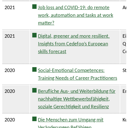
2021
Job loss and COVID-19: do remote
Ar
work, automation and tasks at work
matter?
2021
Digital, greener and more resilient.
Ei
Insights from Cedefop’s European
Qu
skills forecast
Ce
2020
Social-Emotional Competences:
St
Training Needs of Career Practitioners
2020
Berufliche Aus- und Weiterbildung für
Em
nachhaltige Wettbewerbsfähigkeit,
soziale Gerechtigkeit und Resilienz
2020
Die Menschen zum Umgang mit
Ku
Veränderungen Befähigen