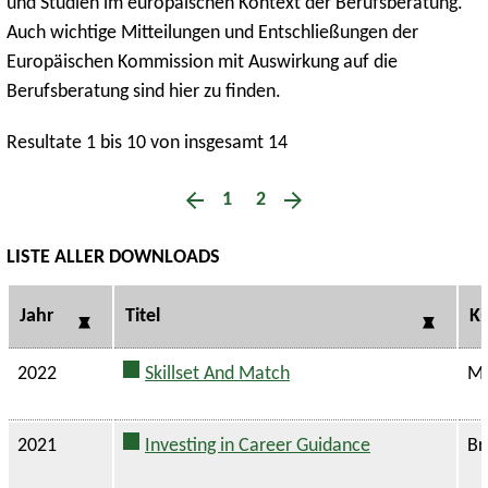
und Studien im europäischen Kontext der Berufsberatung.
Auch wichtige Mitteilungen und Entschließungen der
Europäischen Kommission mit Auswirkung auf die
Berufsberatung sind hier zu finden.
Resultate 1 bis 10 von insgesamt 14
1
2
LISTE ALLER DOWNLOADS
Jahr
Titel
Ku
2022
Skillset And Match
Ma
2021
Investing in Career Guidance
Br