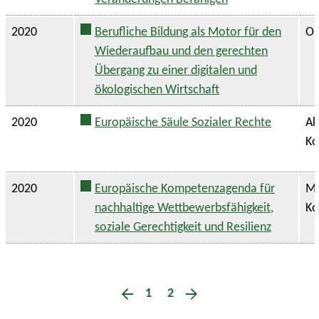
2020
Berufliche Bildung als Motor für den
Os
Wiederaufbau und den gerechten
Übergang zu einer digitalen und
ökologischen Wirtschaft
2020
Europäische Säule Sozialer Rechte
Ak
Ko
2020
Europäische Kompetenzagenda für
Mi
nachhaltige Wettbewerbsfähigkeit,
Ko
soziale Gerechtigkeit und Resilienz
1
2