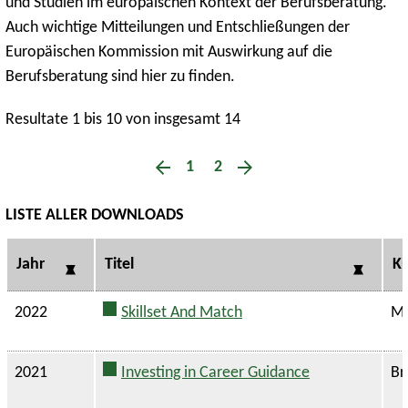
und Studien im europäischen Kontext der Berufsberatung.
Auch wichtige Mitteilungen und Entschließungen der
Europäischen Kommission mit Auswirkung auf die
Berufsberatung sind hier zu finden.
Resultate 1 bis 10 von insgesamt 14
1
2
LISTE ALLER DOWNLOADS
Jahr
Titel
Ku
2022
Skillset And Match
Ma
2021
Investing in Career Guidance
Br