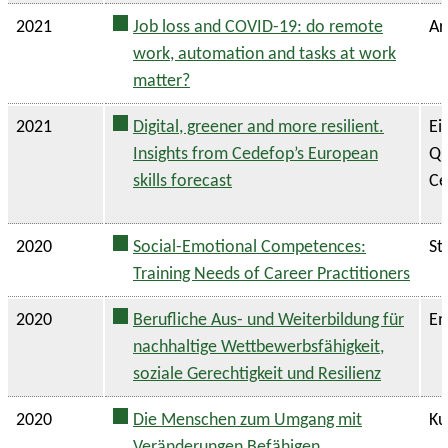
2021
Job loss and COVID-19: do remote
Ar
work, automation and tasks at work
matter?
2021
Digital, greener and more resilient.
Ei
Insights from Cedefop’s European
Qu
skills forecast
Ce
2020
Social-Emotional Competences:
St
Training Needs of Career Practitioners
2020
Berufliche Aus- und Weiterbildung für
Em
nachhaltige Wettbewerbsfähigkeit,
soziale Gerechtigkeit und Resilienz
2020
Die Menschen zum Umgang mit
Ku
Veränderungen Befähigen