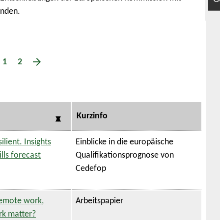
inden.
1
2
Kurzinfo
ilient. Insights
Einblicke in die europäische
lls forecast
Qualifikationsprognose von
Cedefop
remote work,
Arbeitspapier
rk matter?