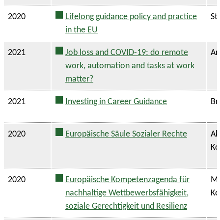
2020
Lifelong guidance policy and practice
St
in the EU
2021
Job loss and COVID-19: do remote
Ar
work, automation and tasks at work
matter?
2021
Investing in Career Guidance
Br
2020
Europäische Säule Sozialer Rechte
Ak
Ko
2020
Europäische Kompetenzagenda für
Mi
nachhaltige Wettbewerbsfähigkeit,
Ko
soziale Gerechtigkeit und Resilienz