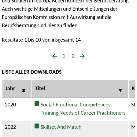
und Studien im europäischen Kontext der Berufsberatung.
Auch wichtige Mitteilungen und Entschließungen der
Europäischen Kommission mit Auswirkung auf die
Berufsberatung sind hier zu finden.
Resultate 1 bis 10 von insgesamt 14
1
2
LISTE ALLER DOWNLOADS
Jahr
Titel
Ku
2020
Social-Emotional Competences:
St
Training Needs of Career Practitioners
2022
Skillset And Match
Ma