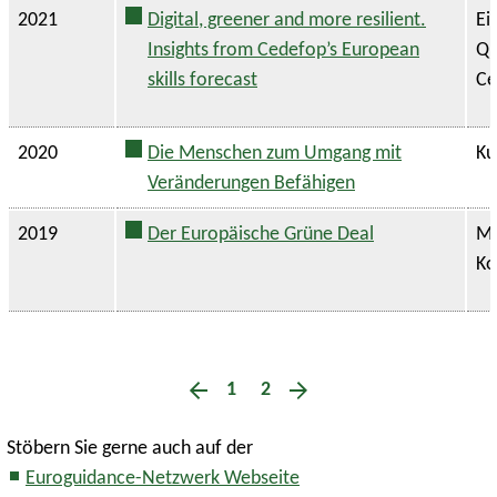
2021
Digital, greener and more resilient.
Ei
Insights from Cedefop’s European
Qu
skills forecast
Ce
2020
Die Menschen zum Umgang mit
Ku
Veränderungen Befähigen
2019
Der Europäische Grüne Deal
Mi
Ko
1
2
Stöbern Sie gerne auch auf der
Euroguidance-Netzwerk Webseite