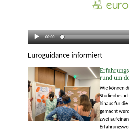
Aktueller
00:00
Zeitpunkt
Euroguidance informiert
Erfahrungs
rund um d
Wie können di
Studienbesuch
hinaus für di
gemacht werde
zwei aufeina
Erfahrungswo