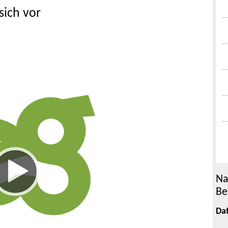
sich vor
Na
Be
Da