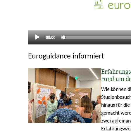
Aktueller
00:00
Zeitpunkt
Euroguidance informiert
Erfahrungs
rund um d
Wie können di
Studienbesuch
hinaus für di
gemacht werde
zwei aufeina
Erfahrungswo