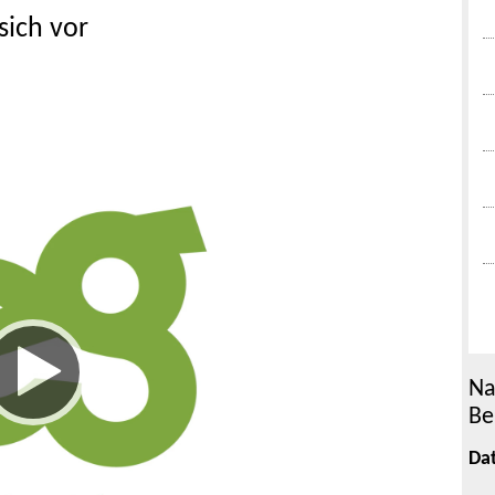
sich vor
Na
Be
Da