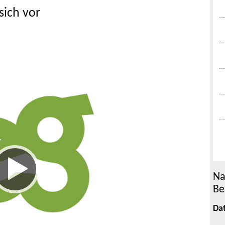
sich vor
Na
Be
Da