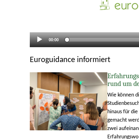
Aktueller
00:00
Zeitpunkt
Euroguidance informiert
Erfahrungs
rund um d
Wie können di
Studienbesuch
hinaus für di
gemacht werde
zwei aufeina
Erfahrungswo