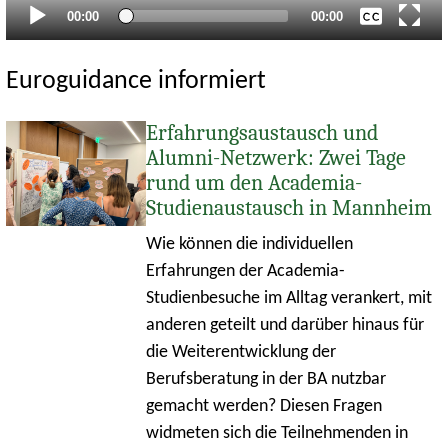
Aktueller
Gesamtlaufzeit
00:00
00:00
Zeitpunkt
Euroguidance informiert
Erfahrungsaustausch und
Alumni-Netzwerk: Zwei Tage
rund um den Academia-
Studienaustausch in Mannheim
Wie können die individuellen
Erfahrungen der Academia-
Studienbesuche im Alltag verankert, mit
anderen geteilt und darüber hinaus für
die Weiterentwicklung der
Berufsberatung in der BA nutzbar
gemacht werden? Diesen Fragen
widmeten sich die Teilnehmenden in