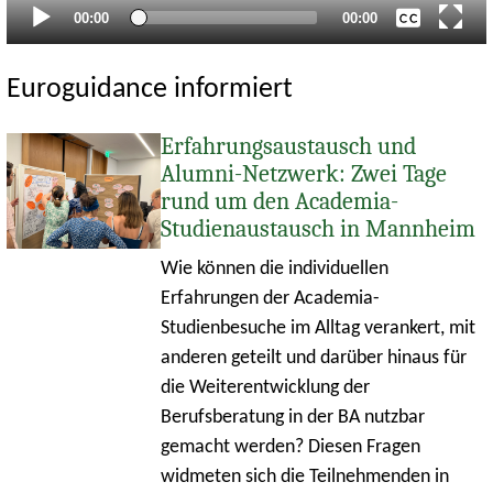
Aktueller
Gesamtlaufzeit
00:00
00:00
Zeitpunkt
Euroguidance informiert
Erfahrungsaustausch und
Alumni-Netzwerk: Zwei Tage
rund um den Academia-
Studienaustausch in Mannheim
Wie können die individuellen
Erfahrungen der Academia-
Studienbesuche im Alltag verankert, mit
anderen geteilt und darüber hinaus für
die Weiterentwicklung der
Berufsberatung in der BA nutzbar
gemacht werden? Diesen Fragen
widmeten sich die Teilnehmenden in