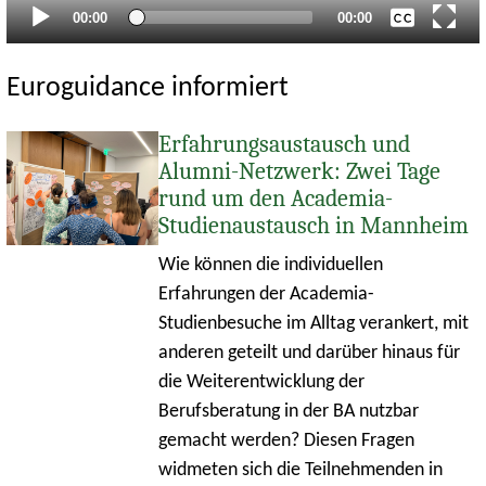
Aktueller
Gesamtlaufzeit
00:00
00:00
Zeitpunkt
Euroguidance informiert
Erfahrungsaustausch und
Alumni-Netzwerk: Zwei Tage
rund um den Academia-
Studienaustausch in Mannheim
Wie können die individuellen
Erfahrungen der Academia-
Studienbesuche im Alltag verankert, mit
anderen geteilt und darüber hinaus für
die Weiterentwicklung der
Berufsberatung in der BA nutzbar
gemacht werden? Diesen Fragen
widmeten sich die Teilnehmenden in