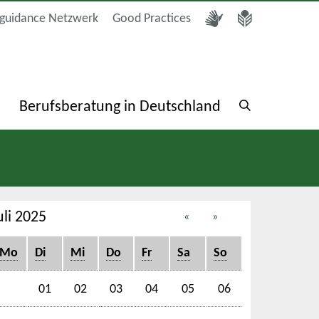
guidance Netzwerk
Good Practices
a
Berufsberatung in Deutschland
uli 2025
«
»
Mo
Di
Mi
Do
Fr
Sa
So
01
02
03
04
05
06