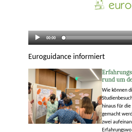
Aktueller
00:00
Zeitpunkt
Euroguidance informiert
Erfahrungs
rund um d
Wie können di
Studienbesuch
hinaus für di
gemacht werde
zwei aufeina
Erfahrungswo