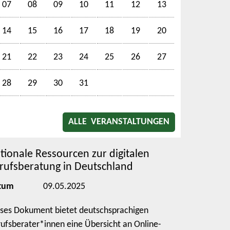
07
08
09
10
11
12
13
14
15
16
17
18
19
20
21
22
23
24
25
26
27
28
29
30
31
ALLE VERANSTALTUNGEN
tionale Ressourcen zur digitalen
rufsberatung in Deutschland
tum
09.05.2025
ses Dokument bietet deutschsprachigen
ufsberater*innen eine Übersicht an Online-