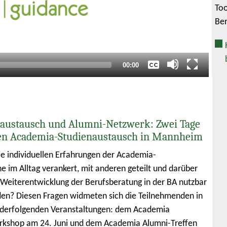
Too
Keine
Ber
Deutsch
Englisch
Gesamtlaufzeit
00:00
austausch und Alumni-Netzwerk: Zwei Tage
en Academia-Studienaustausch in Mannheim
e individuellen Erfahrungen der Academia-
e im Alltag verankert, mit anderen geteilt und darüber
e Weiterentwicklung der Berufsberatung in der BA nutzbar
n? Diesen Fragen widmeten sich die Teilnehmenden in
nderfolgenden Veranstaltungen: dem Academia
rkshop am 24. Juni und dem Academia Alumni-Treffen