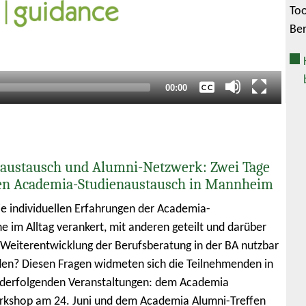
Too
Keine
Ber
Deutsch
Englisch
Gesamtlaufzeit
00:00
austausch und Alumni-Netzwerk: Zwei Tage
en Academia-Studienaustausch in Mannheim
e individuellen Erfahrungen der Academia-
e im Alltag verankert, mit anderen geteilt und darüber
e Weiterentwicklung der Berufsberatung in der BA nutzbar
n? Diesen Fragen widmeten sich die Teilnehmenden in
nderfolgenden Veranstaltungen: dem Academia
rkshop am 24. Juni und dem Academia Alumni-Treffen