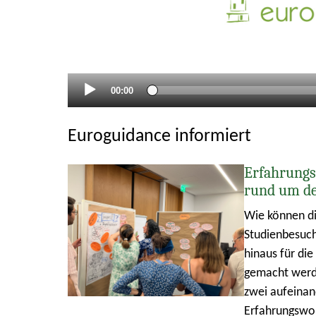
Aktueller
00:00
Zeitpunkt
Euroguidance informiert
Erfahrungs
rund um d
Wie können di
Studienbesuch
hinaus für di
gemacht werde
zwei aufeina
Erfahrungswo