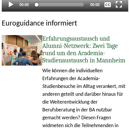
Aktueller
Gesamtlaufzeit
00:00
00:00
Zeitpunkt
Euroguidance informiert
Erfahrungsaustausch und
Alumni-Netzwerk: Zwei Tage
rund um den Academia-
Studienaustausch in Mannheim
Wie können die individuellen
Erfahrungen der Academia-
Studienbesuche im Alltag verankert, mit
anderen geteilt und darüber hinaus für
die Weiterentwicklung der
Berufsberatung in der BA nutzbar
gemacht werden? Diesen Fragen
widmeten sich die Teilnehmenden in