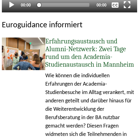
Aktueller
Gesamtlaufzeit
00:00
00:00
Zeitpunkt
Euroguidance informiert
Erfahrungsaustausch und
Alumni-Netzwerk: Zwei Tage
rund um den Academia-
Studienaustausch in Mannheim
Wie können die individuellen
Erfahrungen der Academia-
Studienbesuche im Alltag verankert, mit
anderen geteilt und darüber hinaus für
die Weiterentwicklung der
Berufsberatung in der BA nutzbar
gemacht werden? Diesen Fragen
widmeten sich die Teilnehmenden in