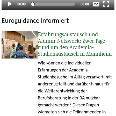
Aktueller
Gesamtlaufzeit
00:00
00:00
Zeitpunkt
Euroguidance informiert
Erfahrungsaustausch und
Alumni-Netzwerk: Zwei Tage
rund um den Academia-
Studienaustausch in Mannheim
Wie können die individuellen
Erfahrungen der Academia-
Studienbesuche im Alltag verankert, mit
anderen geteilt und darüber hinaus für
die Weiterentwicklung der
Berufsberatung in der BA nutzbar
gemacht werden? Diesen Fragen
widmeten sich die Teilnehmenden in