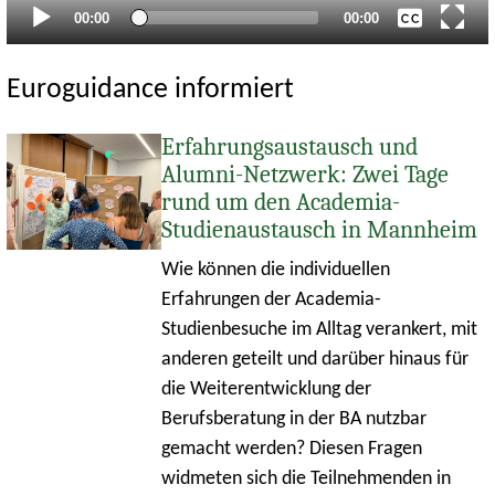
Aktueller
Gesamtlaufzeit
00:00
00:00
Zeitpunkt
Euroguidance informiert
Erfahrungsaustausch und
Alumni-Netzwerk: Zwei Tage
rund um den Academia-
Studienaustausch in Mannheim
Wie können die individuellen
Erfahrungen der Academia-
Studienbesuche im Alltag verankert, mit
anderen geteilt und darüber hinaus für
die Weiterentwicklung der
Berufsberatung in der BA nutzbar
gemacht werden? Diesen Fragen
widmeten sich die Teilnehmenden in