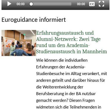
Aktueller
Gesamtlaufzeit
00:00
00:00
Zeitpunkt
Euroguidance informiert
Erfahrungsaustausch und
Alumni-Netzwerk: Zwei Tage
rund um den Academia-
Studienaustausch in Mannheim
Wie können die individuellen
Erfahrungen der Academia-
Studienbesuche im Alltag verankert, mit
anderen geteilt und darüber hinaus für
die Weiterentwicklung der
Berufsberatung in der BA nutzbar
gemacht werden? Diesen Fragen
widmeten sich die Teilnehmenden in