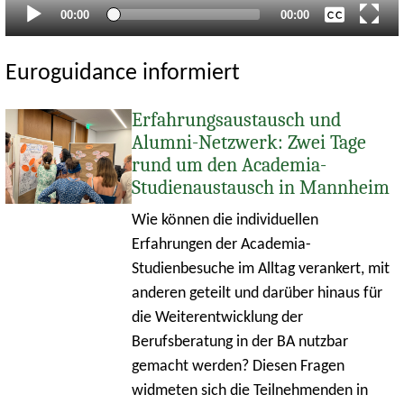
Aktueller
Gesamtlaufzeit
00:00
00:00
Zeitpunkt
Euroguidance informiert
Erfahrungsaustausch und
Alumni-Netzwerk: Zwei Tage
rund um den Academia-
Studienaustausch in Mannheim
Wie können die individuellen
Erfahrungen der Academia-
Studienbesuche im Alltag verankert, mit
anderen geteilt und darüber hinaus für
die Weiterentwicklung der
Berufsberatung in der BA nutzbar
gemacht werden? Diesen Fragen
widmeten sich die Teilnehmenden in