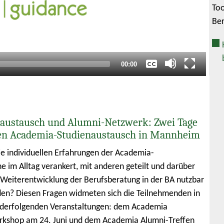
Too
Keine
Ber
Deutsch
Englisch
Gesamtlaufzeit
00:00
austausch und Alumni-Netzwerk: Zwei Tage
en Academia-Studienaustausch in Mannheim
e individuellen Erfahrungen der Academia-
e im Alltag verankert, mit anderen geteilt und darüber
e Weiterentwicklung der Berufsberatung in der BA nutzbar
n? Diesen Fragen widmeten sich die Teilnehmenden in
nderfolgenden Veranstaltungen: dem Academia
rkshop am 24. Juni und dem Academia Alumni-Treffen