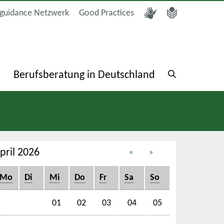
guidance Netzwerk
Good Practices
a
Berufsberatung in Deutschland
pril 2026
«
»
Mo
Di
Mi
Do
Fr
Sa
So
01
02
03
04
05