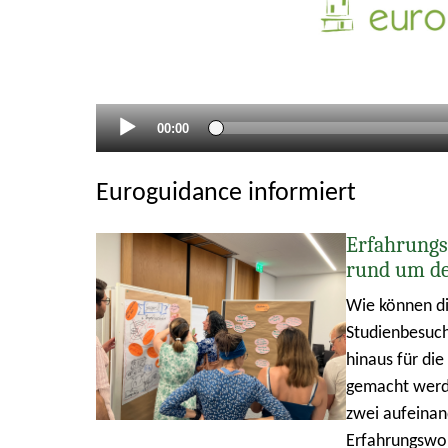
Aktueller
00:00
Zeitpunkt
Euroguidance informiert
Erfahrungs
rund um d
Wie können di
Studienbesuch
hinaus für di
gemacht werde
zwei aufeina
Erfahrungswo