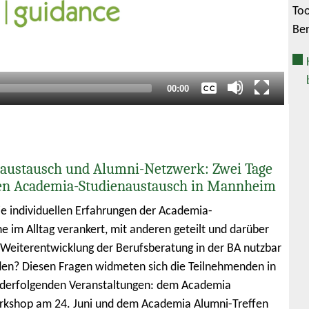
Too
Keine
Ber
Deutsch
Englisch
Gesamtlaufzeit
00:00
austausch und Alumni-Netzwerk: Zwei Tage
en Academia-Studienaustausch in Mannheim
e individuellen Erfahrungen der Academia-
e im Alltag verankert, mit anderen geteilt und darüber
e Weiterentwicklung der Berufsberatung in der BA nutzbar
n? Diesen Fragen widmeten sich die Teilnehmenden in
nderfolgenden Veranstaltungen: dem Academia
rkshop am 24. Juni und dem Academia Alumni-Treffen