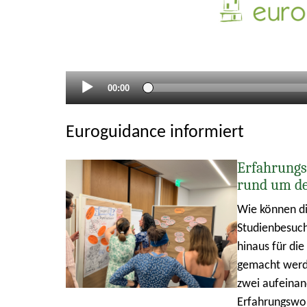
Aktueller
00:00
Zeitpunkt
Euroguidance informiert
Erfahrungs
rund um d
Wie können di
Studienbesuch
hinaus für di
gemacht werde
zwei aufeina
Erfahrungswo