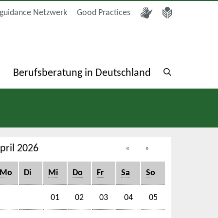
guidance Netzwerk
Good Practices
a
Berufsberatung in Deutschland
pril 2026
«
»
Mo
Di
Mi
Do
Fr
Sa
So
01
02
03
04
05