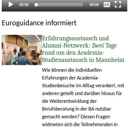
Aktueller
Gesamtlaufzeit
00:00
00:00
Zeitpunkt
Euroguidance informiert
Erfahrungsaustausch und
Alumni-Netzwerk: Zwei Tage
rund um den Academia-
Studienaustausch in Mannheim
Wie können die individuellen
Erfahrungen der Academia-
Studienbesuche im Alltag verankert, mit
anderen geteilt und darüber hinaus für
die Weiterentwicklung der
Berufsberatung in der BA nutzbar
gemacht werden? Diesen Fragen
widmeten sich die Teilnehmenden in