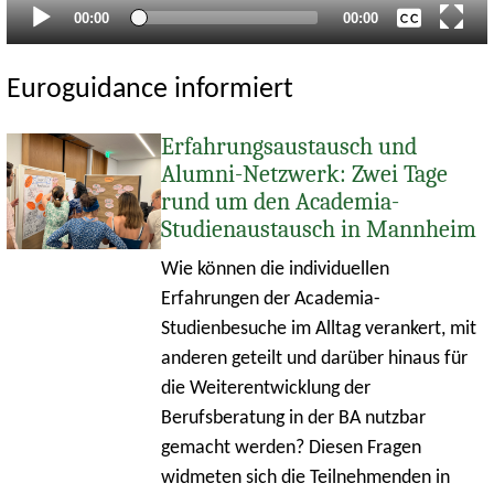
Aktueller
Gesamtlaufzeit
00:00
00:00
Zeitpunkt
Euroguidance informiert
Erfahrungsaustausch und
Alumni-Netzwerk: Zwei Tage
rund um den Academia-
Studienaustausch in Mannheim
Wie können die individuellen
Erfahrungen der Academia-
Studienbesuche im Alltag verankert, mit
anderen geteilt und darüber hinaus für
die Weiterentwicklung der
Berufsberatung in der BA nutzbar
gemacht werden? Diesen Fragen
widmeten sich die Teilnehmenden in