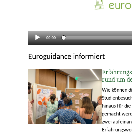
Aktueller
00:00
Zeitpunkt
Euroguidance informiert
Erfahrungs
rund um d
Wie können di
Studienbesuch
hinaus für di
gemacht werde
zwei aufeina
Erfahrungswo