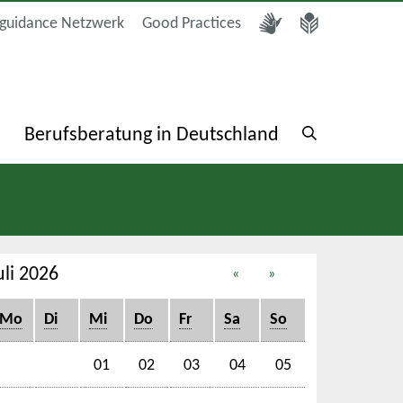
guidance Netzwerk
Good Practices
a
Berufsberatung in Deutschland
uli 2026
«
»
Mo
Di
Mi
Do
Fr
Sa
So
01
02
03
04
05