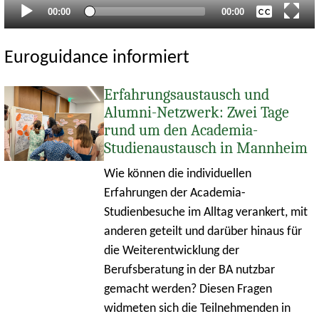
Aktueller
Gesamtlaufzeit
00:00
00:00
Zeitpunkt
Euroguidance informiert
Erfahrungsaustausch und
Alumni-Netzwerk: Zwei Tage
rund um den Academia-
Studienaustausch in Mannheim
Wie können die individuellen
Erfahrungen der Academia-
Studienbesuche im Alltag verankert, mit
anderen geteilt und darüber hinaus für
die Weiterentwicklung der
Berufsberatung in der BA nutzbar
gemacht werden? Diesen Fragen
widmeten sich die Teilnehmenden in