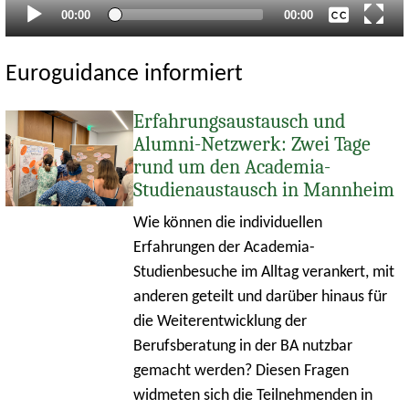
Aktueller
Gesamtlaufzeit
00:00
00:00
Zeitpunkt
Euroguidance informiert
Erfahrungsaustausch und
Alumni-Netzwerk: Zwei Tage
rund um den Academia-
Studienaustausch in Mannheim
Wie können die individuellen
Erfahrungen der Academia-
Studienbesuche im Alltag verankert, mit
anderen geteilt und darüber hinaus für
die Weiterentwicklung der
Berufsberatung in der BA nutzbar
gemacht werden? Diesen Fragen
widmeten sich die Teilnehmenden in