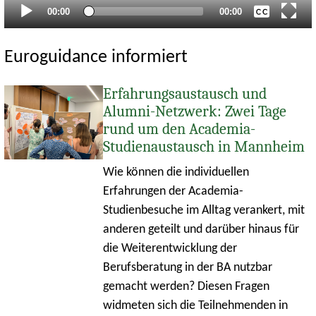
Aktueller
Gesamtlaufzeit
00:00
00:00
Zeitpunkt
Euroguidance informiert
Erfahrungsaustausch und
Alumni-Netzwerk: Zwei Tage
rund um den Academia-
Studienaustausch in Mannheim
Wie können die individuellen
Erfahrungen der Academia-
Studienbesuche im Alltag verankert, mit
anderen geteilt und darüber hinaus für
die Weiterentwicklung der
Berufsberatung in der BA nutzbar
gemacht werden? Diesen Fragen
widmeten sich die Teilnehmenden in