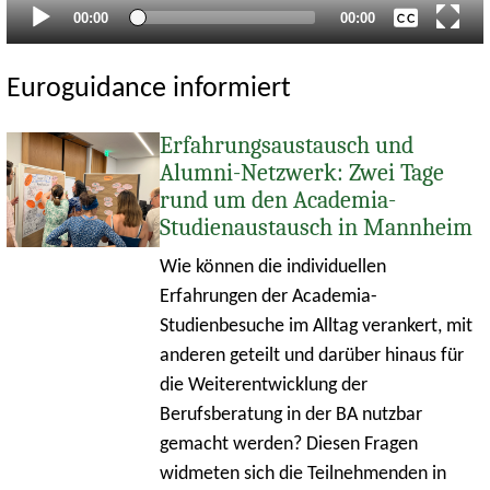
Aktueller
Gesamtlaufzeit
00:00
00:00
Zeitpunkt
Euroguidance informiert
Erfahrungsaustausch und
Alumni-Netzwerk: Zwei Tage
rund um den Academia-
Studienaustausch in Mannheim
Wie können die individuellen
Erfahrungen der Academia-
Studienbesuche im Alltag verankert, mit
anderen geteilt und darüber hinaus für
die Weiterentwicklung der
Berufsberatung in der BA nutzbar
gemacht werden? Diesen Fragen
widmeten sich die Teilnehmenden in