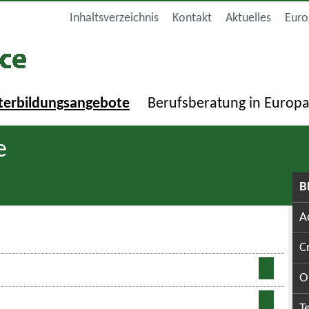
Inhaltsverzeichnis
Kontakt
Aktuelles
Euro
terbildungsangebote
Berufsberatung in Europ
e
B
A
C
O
T