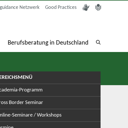
guidance Netzwerk
Good Practices
a
Berufsberatung in Deutschland
EREICHSMENÜ
cademia-Programm
ross Border Seminar
nline-Seminare / Workshops
ermine