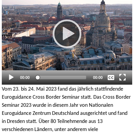
Keine
Englisch
Aktueller
Gesamtlaufzeit
00:00
00:00
Zeitpunkt
Vom 23. bis 24. Mai 2023 fand das jährlich stattfindende
Euroguidance Cross Border Seminar statt. Das Cross Border
Seminar 2023 wurde in diesem Jahr von Nationalen
Euroguidance Zentrum Deutschland ausgerichtet und fand
in Dresden statt. Über 80 Teilnehmende aus 13
verschiedenen Ländern, unter anderem viele