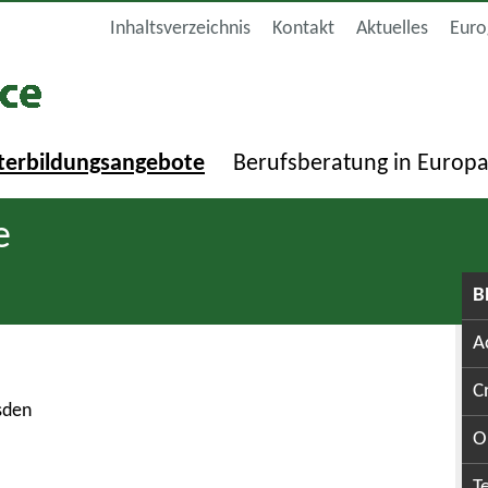
Inhaltsverzeichnis
Kontakt
Aktuelles
Euro
terbildungsangebote
Berufsberatung in Europ
e
B
A
C
sden
O
T