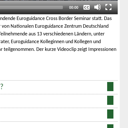
Gesamtlaufzeit
00:00
tfindende Euroguidance Cross Border Seminar statt. Das
r von Nationalen Euroguidance Zentrum Deutschland
 Teilnehmende aus 13 verschiedenen Ländern, unter
ater, Euroguidance Kolleginnen und Kollegen und
r teilgenommen. Der kurze Videoclip zeigt Impressionen
r?