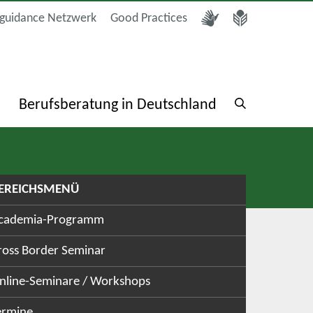
guidance Netzwerk
Good Practices
a
Berufsberatung in Deutschland
EREICHSMENÜ
cademia-Programm
ross Border Seminar
nline-Seminare / Workshops
ermine