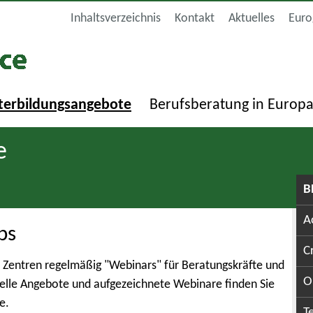
Inhaltsverzeichnis
Kontakt
Aktuelles
Euro
terbildungsangebote
Berufsberatung in Europ
e
B
A
ps
C
 Zentren regelmäßig "Webinars" für Beratungskräfte und
O
elle Angebote und aufgezeichnete Webinare finden Sie
e.
T