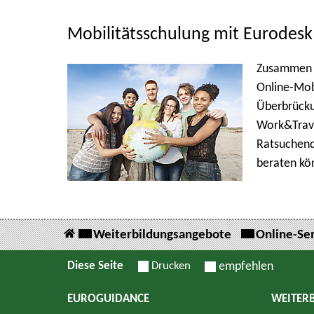
Mobilitätsschulung mit Eurodesk
Zusammen m
Online-Mob
Überbrückun
Work&Trave
Ratsuchend
beraten kö
Weiterbildungsangebote
Online-Se
Diese Seite
Drucken
empfehlen
EUROGUIDANCE
WEITER