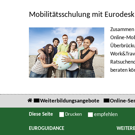
Mobilitätsschulung mit Eurodesk
Zusammen m
Online-Mob
Überbrückun
Work&Trave
Ratsuchend
beraten kö
Weiterbildungsangebote
Online-Se
Diese Seite
Drucken
empfehlen
EUROGUIDANCE
WEITER