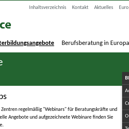
Inhaltsverzeichnis
Kontakt
Aktuelles
Euro
terbildungsangebote
Berufsberatung in Europ
e
B
A
ps
C
 Zentren regelmäßig "Webinars" für Beratungskräfte und
O
elle Angebote und aufgezeichnete Webinare finden Sie
e.
T