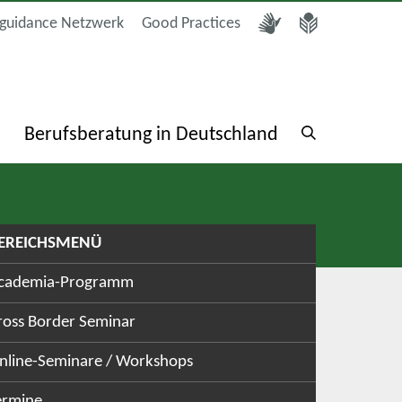
guidance Netzwerk
Good Practices
a
Berufsberatung in Deutschland
EREICHSMENÜ
cademia-Programm
ross Border Seminar
nline-Seminare / Workshops
ermine