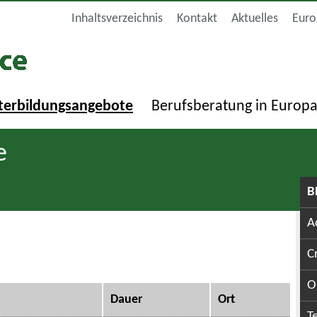
Inhaltsverzeichnis
Kontakt
Aktuelles
Euro
terbildungsangebote
Berufsberatung in Europ
e
B
A
C
O
Dauer
Ort
T