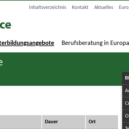
Inhaltsverzeichnis
Kontakt
Aktuelles
Euro
terbildungsangebote
Berufsberatung in Europ
e
B
A
C
O
Dauer
Ort
T