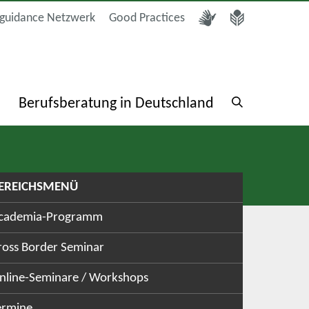
guidance Netzwerk
Good Practices
a
Berufsberatung in Deutschland
EREICHSMENÜ
cademia-Programm
ross Border Seminar
nline-Seminare / Workshops
ermine