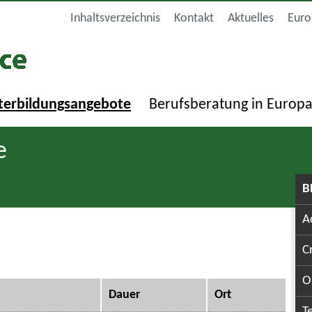
Inhaltsverzeichnis
Kontakt
Aktuelles
Euro
terbildungsangebote
Berufsberatung in Europ
e
B
A
C
O
Dauer
Ort
T