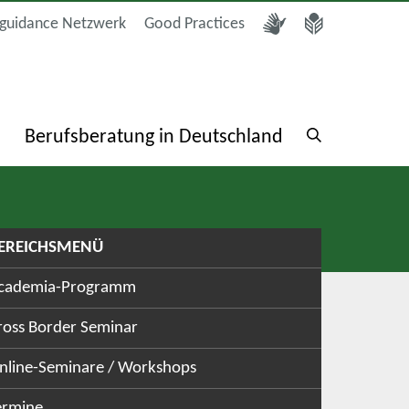
guidance Netzwerk
Good Practices
a
Berufsberatung in Deutschland
EREICHSMENÜ
cademia-Programm
ross Border Seminar
nline-Seminare / Workshops
ermine