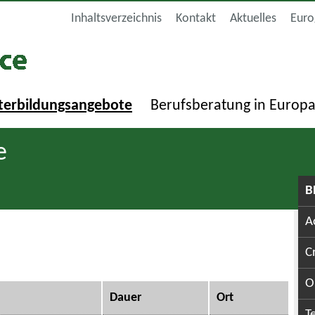
Inhaltsverzeichnis
Kontakt
Aktuelles
Euro
terbildungsangebote
Berufsberatung in Europ
e
B
A
C
O
Dauer
Ort
T