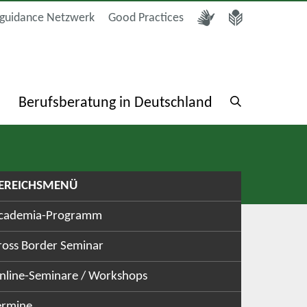
guidance Netzwerk
Good Practices
a
Berufsberatung in Deutschland
EREICHSMENÜ
cademia-Programm
ross Border Seminar
nline-Seminare / Workshops
ermine