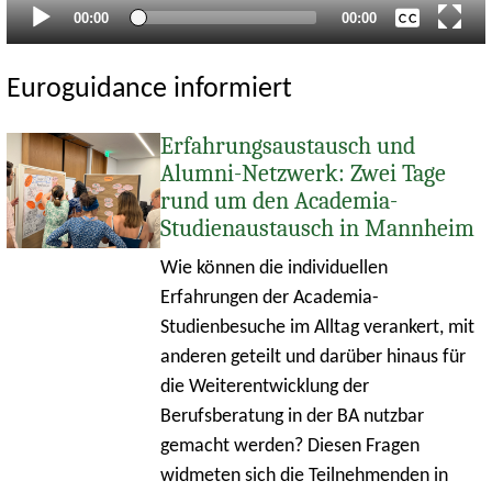
Aktueller
Gesamtlaufzeit
00:00
00:00
Zeitpunkt
Euroguidance informiert
Erfahrungsaustausch und
Alumni-Netzwerk: Zwei Tage
rund um den Academia-
Studienaustausch in Mannheim
Wie können die individuellen
Erfahrungen der Academia-
Studienbesuche im Alltag verankert, mit
anderen geteilt und darüber hinaus für
die Weiterentwicklung der
Berufsberatung in der BA nutzbar
gemacht werden? Diesen Fragen
widmeten sich die Teilnehmenden in