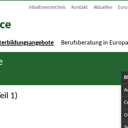
Inhaltsverzeichnis
Kontakt
Aktuelles
Euro
terbildungsangebote
Berufsberatung in Europ
e
B
A
il 1)
C
O
T