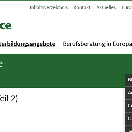
Inhaltsverzeichnis
Kontakt
Aktuelles
Euro
terbildungsangebote
Berufsberatung in Europ
e
B
A
il 2)
C
O
T